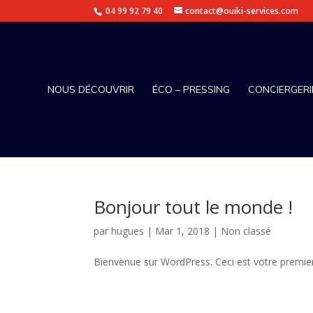
04 99 92 79 40
contact@ouiki-services.com
NOUS DÉCOUVRIR
ÉCO – PRESSING
CONCIERGERI
Bonjour tout le monde !
par
hugues
|
Mar 1, 2018
|
Non classé
Bienvenue sur WordPress. Ceci est votre premier 